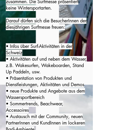
zusammen. Die Surfmesse präsentiert
keine Wintersportarten.
Darauf dürfen sich die BesucherInnen der
diesjährigen Surfmesse freuen:
• Infos über Surf-Aktivitäten in der
Schweiz
• Aktivitäten auf und neben dem Wasser,
z.B. Wakesurfen, Wakeboarden, Stand
Up Paddeln, usw.
• Präsentation von Produkten und
Dienstleistungen, Aktivitäten und Demos
• neue Produkte und Angebote aus dem
Wassersportbereich
• Sommertrends, Beachwear,
Accessoires
• Austausch mit der Community, neuen
PartnerInnen und KundInnen im lockeren
Badi-Ambiente