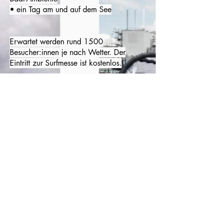
• ein Tag am und auf dem See
Erwartet werden rund 1500
Besucher:innen je nach Wetter. Der
Eintritt zur Surfmesse ist kostenlos.
Die Surfmesse findet unter freiem Himmel
und nur bei trockenem Wetter statt.
Wenn es am 15. April regnet, wird die
Surfmesse um eine Woche verschoben
auf den SA 22. April.
Seit 2014 wird die Surfmesse einmal
jährlich von der Plattform Surfzürich
veranstaltet. Bereits zum 3. Mal
unterstützen wir den Event mit unserem
Netzwerk und unserer Erfahrung als
Marktveranstalterinnen.