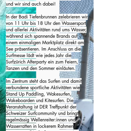
und wir sind auch dabei!
In der Badi Tiefenbrunnen zelebrieren wir
von 11 Uhr bis 18 Uhr den Wassersport
und allerlei Aktivitäten rund ums Wasser,
während sich spannende Brands auf
einem einmaligen Marktplatz direkt am
See präsentieren. Im Anschluss an die
Surfmesse lädt wie jedes Jahr die
Surfzürich Afterparty ein zum Feiern,
Tanzen und den Sommer einläuten.
Im Zentrum steht das Surfen und damit
verbundene sportliche Aktivitäten wie
Stand Up Paddling, Wakesurfen,
Wakeboarden und Kitesurfen. Die
Veranstaltung ist DER Treffpunkt der
Schweizer Surfcommunity und bringt
regelmässig Wellenreiter:innen und
Wasserratten in lockerem Rahmen