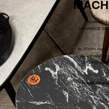
MACH 
Handwerk, Kun
DRÜMMLIGE SIDIAN
Im SIDIAN mietest
Du während der Ö
Dafür fällt ein U
K
Schreib uns ei