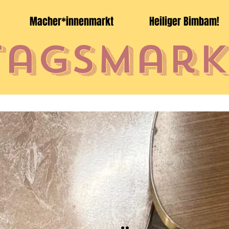
Macher*innenmarkt
Heiliger Bimbam!
agsmark