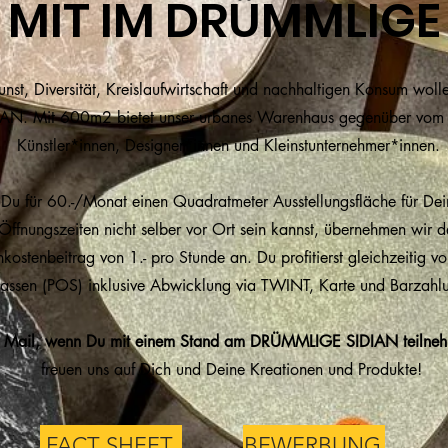
MIT IM DRÜMMLIGE 
st, Diversität, Kreislaufwirtschaft und nachhaltigen Konsum woll
. Mit 600m2 bietet unser urbanes Warenhaus gegenüber vom Via
Künstler*innen, Designer*innen und Kleinstunternehmer*innen.
 Du für 60.-/Monat einen Quadratmeter Ausstellungsfläche für De
ffnungszeiten nicht selber vor Ort sein kannst, übernehmen wir de
nkostenbeitrag von 1.- pro Stunde an. Du profitierst gleichzeitig v
assen (POS) inklusive Abwicklung via TWINT, Karte und Barzahl
ne Mail, wenn Du mit einem Stand am DRÜMMLIGE SIDIAN teilneh
freuen uns auf Dich und Deine Kreationen und Produkte!
FACT SHEET
BEWERBUNG