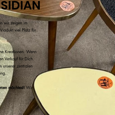
SIDIAN
en wir zeigen im
dukt viel Platz für
ine Kreationen. Wenn
n Verkauf für Dich.
on unserer zentralen
ung.
men möchtest!
Wir